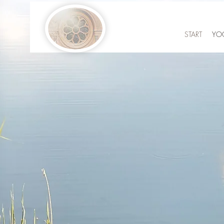
START
YO