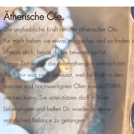
Ätherische Öle.
Die unglaubliche Kraft reinster ätherischer Öle:
Für mich haben sie etwas magisches und so finden s
oftmals dich, bevor du sie bewusst suchst.
Lange Zeit wurde die Aromatherapie unterschätzt.
Auch mir war nicht bewusst, welche Kraft in den
reinsten und hochwertigsten Ölen von doTERRA
stecken kann. Sie unterstützen dich in allen
Lebenslagen und helfen Dir wieder in deine
natürlichen Balance zu gelangen.