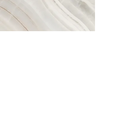
Vision
Das ist ein Textabschnitt. Klicke auf „Text
bearbeiten“ oder doppelklicke auf das
Textfeld, um den Inhalt individuell
anzupassen. Füge alle Informationen
hinzu, die für Besucher relevant sind.